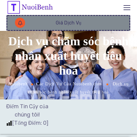
Giá Dịch Vụ
Dịch vụ chăm sóc bệnh
nhân xuất huyết tiêu
hoá
Nuoibenh
Các Dịch Vụ Của Nuoibenh.com
Dịch vụ
chăm sóc bệnh nhân xuất huyết tiêu hoá
Điểm Tin Cậy của
chúng tôi!
[Tổng Điểm:
0
]