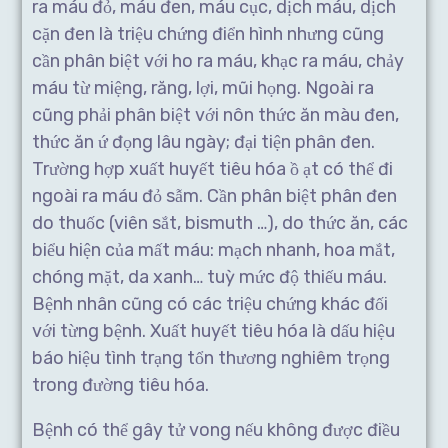
ra máu đỏ, máu đen, máu cục, dịch máu, dịch
cặn đen là triệu chứng điển hình nhưng cũng
cần phân biệt với ho ra máu, khạc ra máu, chảy
máu từ miệng, răng, lợi, mũi họng. Ngoài ra
cũng phải phân biệt với nôn thức ăn màu đen,
thức ăn ứ đọng lâu ngày; đại tiện phân đen.
Trường hợp xuất huyết tiêu hóa ồ ạt có thể đi
ngoài ra máu đỏ sẫm. Cần phân biệt phân đen
do thuốc (viên sắt, bismuth …), do thức ăn, các
biểu hiện của mất máu: mạch nhanh, hoa mắt,
chóng mặt, da xanh… tuỳ mức độ thiếu máu.
Bệnh nhân cũng có các triệu chứng khác đối
với từng bệnh. Xuất huyết tiêu hóa là dấu hiệu
báo hiệu tình trạng tổn thương nghiêm trọng
trong đường tiêu hóa.
Bệnh có thể gây tử vong nếu không được điều