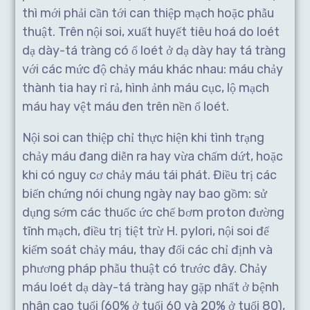
thì mới phải cần tới can thiệp mạch hoặc phẫu
thuật. Trên nội soi, xuất huyết tiêu hoá do loét
dạ dày-tá tràng có ổ loét ở dạ dày hay tá tràng
với các mức độ chảy máu khác nhau: máu chảy
thành tia hay rỉ rả, hình ảnh máu cục, lộ mạch
máu hay vệt máu đen trên nền ổ loét.
Nội soi can thiệp chỉ thực hiện khi tình trạng
chảy máu đang diễn ra hay vừa chấm dứt, hoặc
khi có nguy cơ chảy máu tái phát. Điều trị các
biến chứng nói chung ngày nay bao gồm: sử
dụng sớm các thuốc ức chế bơm proton đường
tĩnh mạch, điều trị tiệt trừ H. pylori, nội soi để
kiểm soát chảy máu, thay đổi các chỉ định và
phương pháp phẫu thuật có trước đây. Chảy
máu loét dạ dày-tá tràng hay gặp nhất ở bệnh
nhân cao tuổi (60% ở tuổi 60 và 20% ở tuổi 80),