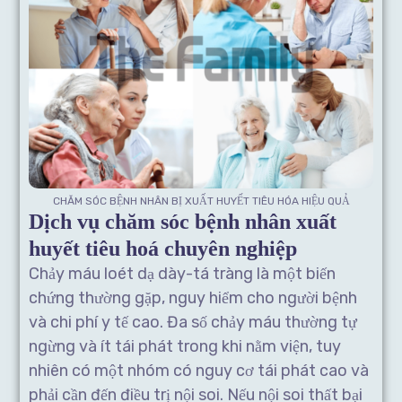
CHĂM SÓC BỆNH NHÂN BỊ XUẤT HUYẾT TIÊU HÓA HIỆU QUẢ
Dịch vụ chăm sóc bệnh nhân xuất
huyết tiêu hoá chuyên nghiệp
Chảy máu loét dạ dày-tá tràng là một biến
chứng thường gặp, nguy hiểm cho người bệnh
và chi phí y tế cao. Đa số chảy máu thường tự
ngừng và ít tái phát trong khi nằm viện, tuy
nhiên có một nhóm có nguy cơ tái phát cao và
phải cần đến điều trị nội soi. Nếu nội soi thất bại