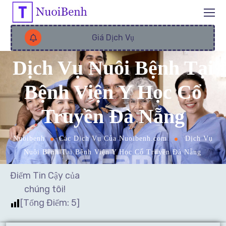
Giá Dịch Vụ
Dịch Vụ Nuôi Bệnh Tại
Bệnh Viện Y Học Cổ
Truyền Đà Nẵng
Nuoibenh
Các Dịch Vụ Của Nuoibenh.com
Dịch Vụ
Nuôi Bệnh Tại Bệnh Viện Y Học Cổ Truyền Đà Nẵng
Điểm Tin Cậy của
chúng tôi!
[Tổng Điểm:
5
]