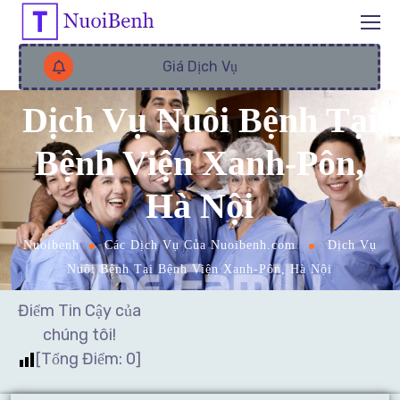
Giá Dịch Vụ
Dịch Vụ Nuôi Bệnh Tại
Bệnh Viện Xanh-Pôn,
Hà Nội
Nuoibenh
Các Dịch Vụ Của Nuoibenh.com
Dịch Vụ
Nuôi Bệnh Tại Bệnh Viện Xanh-Pôn, Hà Nội
Điểm Tin Cậy của
chúng tôi!
[Tổng Điểm:
0
]