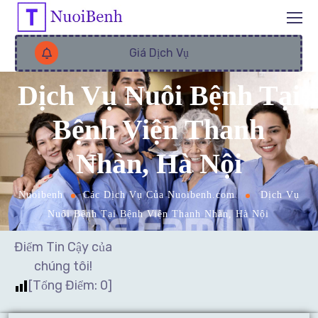
Giá Dịch Vụ
Dịch Vụ Nuôi Bệnh Tại
Bệnh Viện Thanh
Nhàn, Hà Nội
Nuoibenh
Các Dịch Vụ Của Nuoibenh.com
Dịch Vụ
Nuôi Bệnh Tại Bệnh Viện Thanh Nhàn, Hà Nội
Điểm Tin Cậy của
chúng tôi!
[Tổng Điểm:
0
]