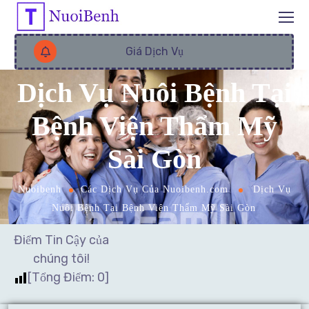
Giá Dịch Vụ
Dịch Vụ Nuôi Bệnh Tại
Bệnh Viện Thẩm Mỹ
Sài Gòn
Nuoibenh
Các Dịch Vụ Của Nuoibenh.com
Dịch Vụ
Nuôi Bệnh Tại Bệnh Viện Thẩm Mỹ Sài Gòn
Điểm Tin Cậy của
chúng tôi!
[Tổng Điểm:
0
]