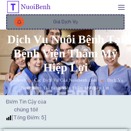
Giá Dịch Vụ
Dịch Vụ Nuôi Bệnh Tại
Bệnh Viện Thẩm Mỹ
Hiệp Lợi
Nuoibenh
Các Dịch Vụ Của Nuoibenh.com
Dịch Vụ
Nuôi Bệnh Tại Bệnh Viện Thẩm Mỹ Hiệp Lợi
Điểm Tin Cậy của
chúng tôi!
[Tổng Điểm:
5
]