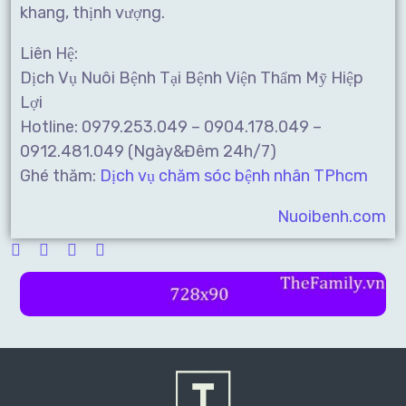
khang, thịnh vượng.
Liên Hệ:
Dịch Vụ Nuôi Bệnh Tại Bệnh Viện Thẩm Mỹ Hiệp
Lợi
Hotline: 0979.253.049 – 0904.178.049 –
0912.481.049 (Ngày&Đêm 24h/7)
Ghé thăm:
Dịch vụ chăm sóc bệnh nhân TPhcm
Nuoibenh.com