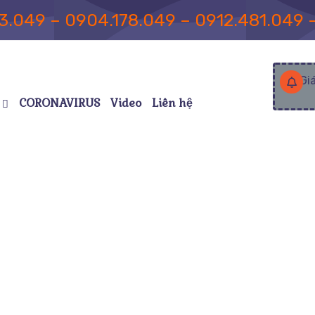
3.049 – 0904.178.049 – 0912.481.049 
Gi
CORONAVIRUS
Video
Liên hệ
Sóc Bệnh Nhân Tại Bệnh 
ch Vụ Của Nuoibenh.com
Dịch Vụ Chăm Sóc Bệnh Nhân Tại 