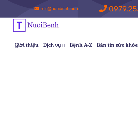
0979.25
info@nuoibenh.com
Giới thiệu
Dịch vụ
Bệnh A-Z
Bản tin sức khỏe
Dịch Vụ Chăm 
Nuoibenh
Các Dị