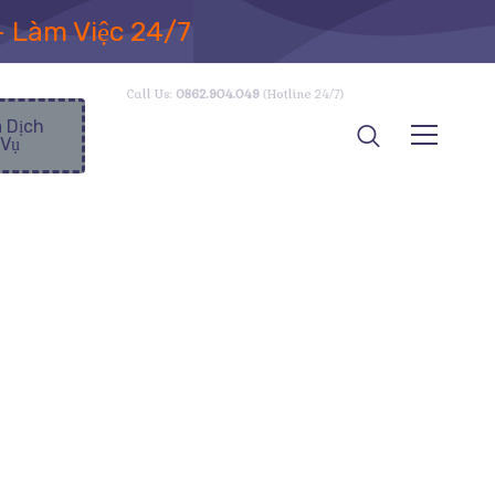
– Làm Việc 24/7
Call Us:
0862.904.049
(Hotline 24/7)
á Dịch
Vụ
Viện Mắt TPhcm
Bệnh Viện Mắt TPhcm