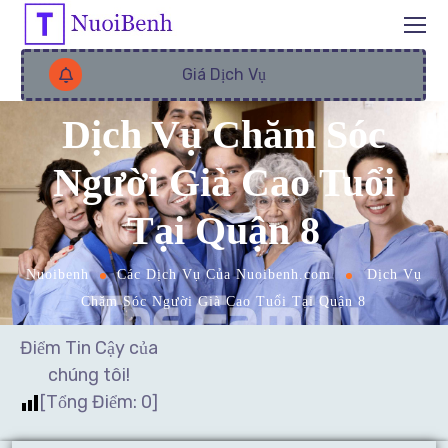
Giá Dịch Vụ
Dịch Vụ Chăm Sóc
Người Già Cao Tuổi
Tại Quận 8
Nuoibenh
Các Dịch Vụ Của Nuoibenh.com
Dịch Vụ
Chăm Sóc Người Già Cao Tuổi Tại Quận 8
Điểm Tin Cậy của
chúng tôi!
[Tổng Điểm:
0
]