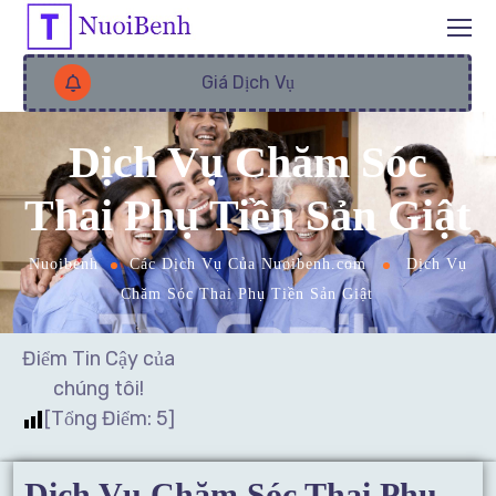
Giá Dịch Vụ
Dịch Vụ Chăm Sóc
Thai Phụ Tiền Sản Giật
Nuoibenh
Các Dịch Vụ Của Nuoibenh.com
Dịch Vụ
Chăm Sóc Thai Phụ Tiền Sản Giật
Điểm Tin Cậy của
chúng tôi!
[Tổng Điểm:
5
]
Dịch Vụ Chăm Sóc Thai Phụ