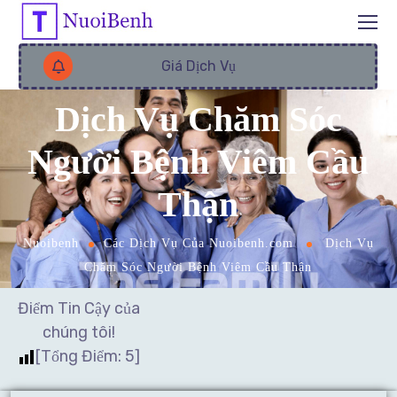
Giá Dịch Vụ
Dịch Vụ Chăm Sóc
Người Bệnh Viêm Cầu
Thận
Nuoibenh
Các Dịch Vụ Của Nuoibenh.com
Dịch Vụ
Chăm Sóc Người Bệnh Viêm Cầu Thận
Điểm Tin Cậy của
chúng tôi!
[Tổng Điểm:
5
]