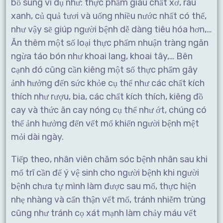
bổ sung ví dụ như: thực phẩm giàu chất xơ, rau
xanh, củ quả tươi và uống nhiều nước nhất có thể,
như vậy sẽ giúp người bệnh dễ dàng tiêu hóa hơn,…
Ăn thêm một số loại thực phẩm nhuận tràng ngăn
ngừa táo bón như khoai lang, khoai tây,… Bên
cạnh đó cũng cần kiêng một số thực phẩm gây
ảnh hưởng đến sức khỏe cụ thể như các chất kích
thích như rượu, bia, các chất kích thích, kiêng đồ
cay và thức ăn cay nóng cụ thể như ớt, chúng có
thể ảnh hưởng đến vết mổ khiến người bệnh mệt
mỏi dài ngày.
Tiếp theo, nhân viên
chăm sóc bệnh nhân sau khi
mổ trĩ
cần để ý vệ sinh cho người bệnh khi người
bệnh chưa tự mình làm được sau mổ, thực hiện
nhẹ nhàng và cẩn thận vết mổ, tránh nhiễm trùng
cũng như tránh cọ xát mạnh làm chảy máu vết