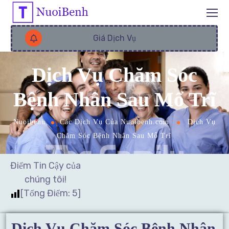
Giá Dịch Vụ
Dịch Vụ Chăm Sóc
Bệnh Nhân Sau Mổ Trĩ
Nuoibenh
Các Dịch Vụ Của Nuoibenh.com
Dịch Vụ
Chăm Sóc Bệnh Nhân Sau Mổ Trĩ
Điểm Tin Cậy của
chúng tôi!
[Tổng Điểm:
5
]
Dịch Vụ Chăm Sóc Bệnh Nhân