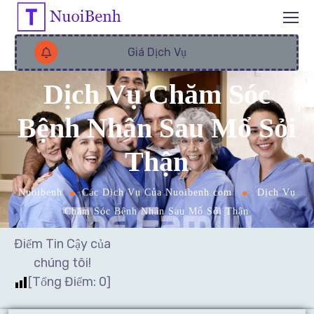
Giá Dịch Vụ
Dịch Vụ Chăm Sóc
Bệnh Nhân Sau Mổ Sỏi
Thận
Nuoibenh
Các Dịch Vụ Của Nuoibenh.com
Dịch Vụ
Chăm Sóc Bệnh Nhân Sau Mổ Sỏi Thận
Điểm Tin Cậy của
chúng tôi!
[Tổng Điểm:
0
]