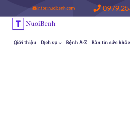
0979.25
info@nuoibenh.com
Giới thiệu
Dịch vụ
Bệnh A-Z
Bản tin sức khỏe
Dịch Vụ C
Nuoibenh
Cá