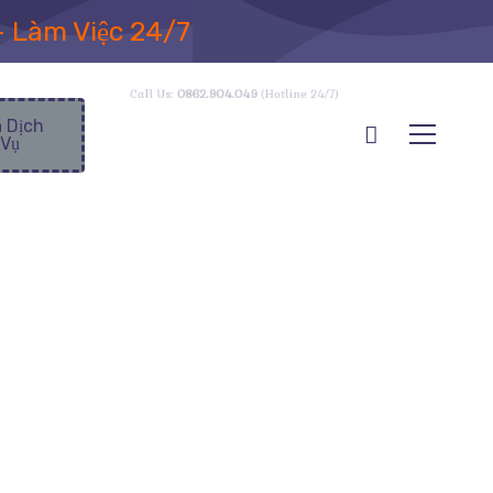
– Làm Việc 24/7
Call Us:
0862.904.049
(Hotline 24/7)
á Dịch
Vụ
oạn Ý Thức
Rối Loạn Ý Thức