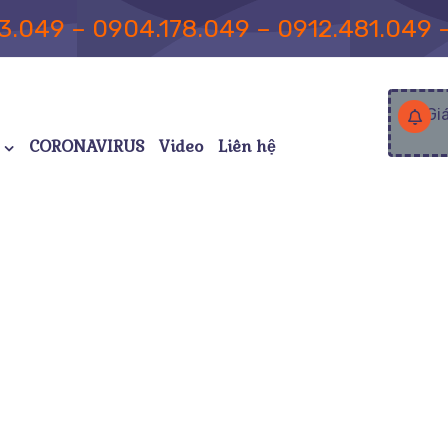
3.049 – 0904.178.049 – 0912.481.049 
Gi
CORONAVIRUS
Video
Liên hệ
hăm Sóc Bệnh Nhân Rối L
c Dịch Vụ Của Nuoibenh.com
Dịch Vụ Chăm Sóc Bệnh Nhân 